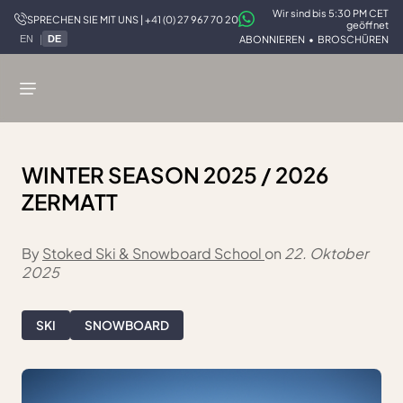
Wir sind bis 5:30 PM CET
SPRECHEN SIE MIT UNS | +41 (0) 27 967 70 20
geöffnet
|
ABONNIEREN
•
BROSCHÜREN
EN
DE
STOKED
/
BLOG
/
WINTER SEASON 2025 / 2026 ZERMATT
WINTER SEASON 2025 / 2026
ZERMATT
By
Stoked Ski & Snowboard School
on
22. Oktober
2025
SKI
SNOWBOARD