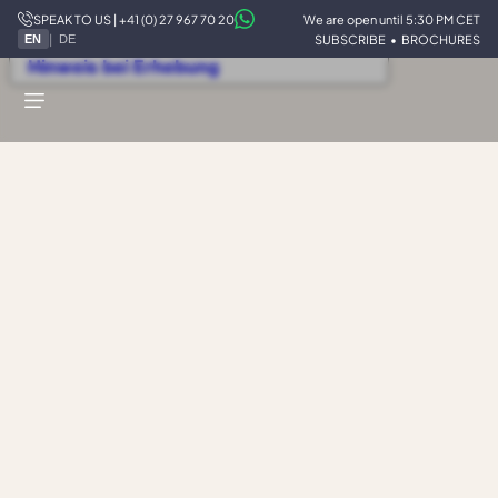
SPEAK TO US | +41 (0) 27 967 70 20
We are open until 5:30 PM CET
Ihre Datenschutzeinstellungen
|
SUBSCRIBE
•
BROCHURES
EN
DE
Hinweis bei Erhebung