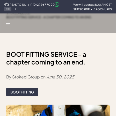
SPEAK TO US | +41 (0) 27 967 70 20
We will open at 8:00 AM CET
|
SUBSCRIBE
•
BROCHURES
EN
DE
STOKED
/
BLOG
/
BOOT FITTING SERVICE - A CHAPTER COMING TO AN END.
BOOT FITTING SERVICE - a
chapter coming to an end.
By
Stoked Group
on
June 30, 2025
BOOTFITTING